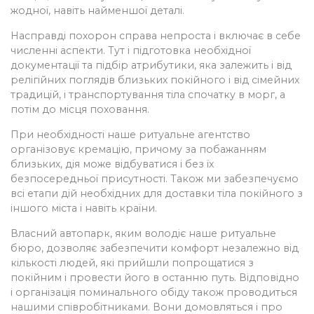
жодної, навіть найменшої деталі.
Насправді похорон справа непроста і включає в себе
численні аспекти. Тут і підготовка необхідної
документації та підбір атрибутики, яка залежить і від
релігійних поглядів близьких покійного і від сімейних
традицій, і транспортування тіла спочатку в морг, а
потім до місця поховання.
При необхідності наше ритуальне агентство
організовує кремацію, причому за побажанням
близьких, дія може відбуватися і без їх
безпосередньої присутності. Також ми забезпечуємо
всі етапи дій необхідних для доставки тіла покійного з
іншого міста і навіть країни.
Власний автопарк, яким володіє наше ритуальне
бюро, дозволяє забезпечити комфорт незалежно від
кількості людей, які прийшли попрощатися з
покійним і провести його в останню путь. Відповідно
і організація поминального обіду також проводиться
нашими співробітниками. Вони домовляться і про