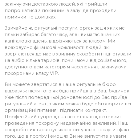
закінчуючи доставкою людей, які прийшли
попрощатися з покійним із залу, де проходили
поминки по домівках.
Звичайно ж, ритуальні послуги, організація яких не
тільки забирає багато часу, але і вимагає значних
капіталовкладень, відрізняються за класом. Ми
враховуємо фінансові можливості людей, які
звертаються до нас в хвилину скорботи і підготували
на вибір кілька тарифів, починаючи від соціального,
доступного всім категоріям населення і, закінчуючи
похоронами класу VIP.
Ви можете звертатися в наше ритуальне бюро
відразу ж після того як біда прийшла в Ваш будинок.
Уже після попередньої домовленості до Вас приїде
ритуальний агент, з яким можна буде обговорити всі
організаційні питання і підписати контракт.
Професійний супровід на всіх етапах підготовки і
проведення похорону надзвичайно важливий. Наш
співробітник гарантує якісні ритуальні послуги і факт
того, що в поспіху і емоціях Ви не випустите з уваги