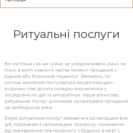
Ритуальні послуги
Всі ми тлінні і, як не сумно це усвідомлювати, рано чи
пізно в житті кожного настає момент прощання з
рідною або близькою людиною. Звичайно, тут
логічне мислення поступається місцем емоціям і
родичам, стає досить складно визначитися з
послідовністю дій і їх алгоритмом. Наше агентство
ритуальних послуг допоможе організувати прощання
на необхідному рівні.
Бюро ритуальних послуг займається організацією всіх
дій, пов'язаних з організацією похорону, починаючи
від перевезення тіла покійного з будинку в морг і,