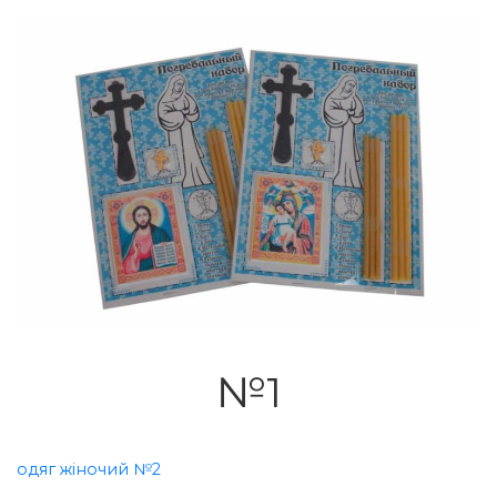
№1
одяг жіночий
№2