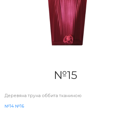
№15
Деревяна труна оббита тканиною
№14
№16