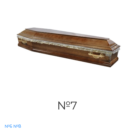
№7
№6
№8