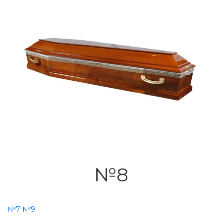
№8
№7
№9