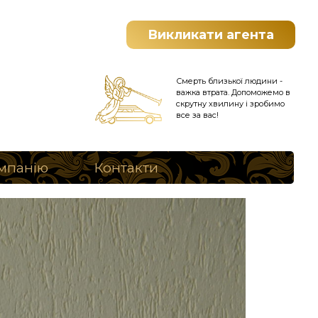
Викликати агента
Смерть близької людини -
важка втрата. Допоможемо в
скрутну хвилину і зробимо
все за вас!
мпанію
Контакти