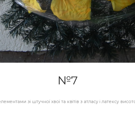
№7
ементами зі штучної хвої та квітів з атласу і латексу висот