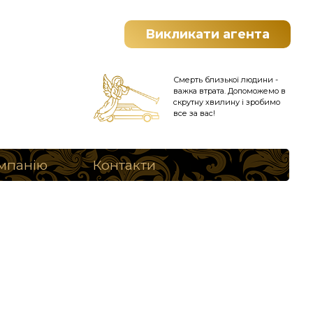
Викликати агента
Смерть близької людини -
важка втрата. Допоможемо в
скрутну хвилину і зробимо
все за вас!
мпанію
Контакти