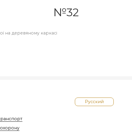
№32
вої на деревяному каркасі
Русский
транспорт
похорону