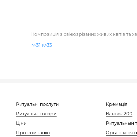
Композиція з свіжозрізаних живих квітів та х
№31
№33
Ритуальні послуги
Кремація
Ритуальні товари
Вантаж 200
Ціни
Ритуальный 
Про компанію
Організація 