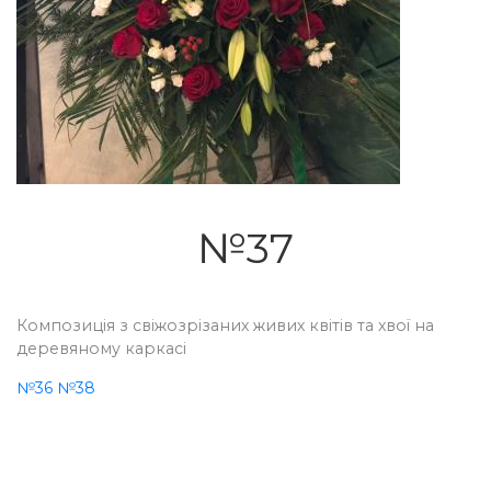
№37
Композиція з свіжозрізаних живих квітів та хвої на
деревяному каркасі
№36
№38