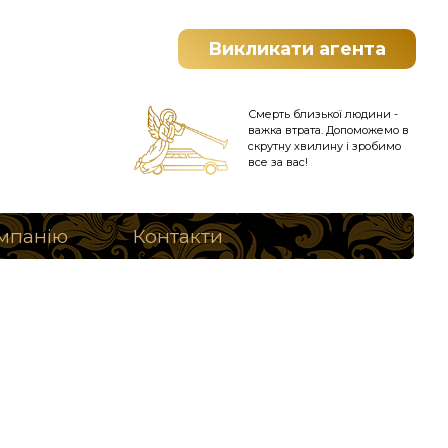
Викликати агента
Смерть близької людини -
важка втрата. Допоможемо в
скрутну хвилину і зробимо
все за вас!
мпанію
Контакти