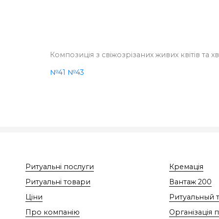
Композиція з свіжозрізаних живих квітів та х
№41
№43
Ритуальні послуги
Кремація
Ритуальні товари
Вантаж 200
Ціни
Ритуальный 
Про компанію
Організація 