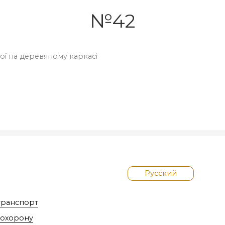
№42
вої на деревяному каркасі
Русский
транспорт
похорону