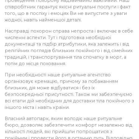
проведення похорону надзвичайно важливий. Наш
співробітник гарантує якісні ритуальні послуги і факт
того, що в поспіху і емоціях Ви не випустите з уваги
жодної, навіть найменшої деталі.
Насправді похорон справа непроста і включає в себе
численні аспекти. Тут і підготовка необхідної
документації та підбір атрибутики, яка залежить і від
релігійних поглядів близьких покійного і від сімейних
традицій, і транспортування тіла спочатку в морг, а
потім до місця поховання.
При необхідності наше ритуальне агентство
організовує кремацію, причому за побажанням
близьких, дія може відбуватися і без їх
безпосередньої присутності. Також ми забезпечуємо
всі етапи дій необхідних для доставки тіла покійного з
іншого міста і навіть країни.
Власний автопарк, яким володіє наше ритуальне
бюро, дозволяє забезпечити комфорт незалежно від
кількості людей, які прийшли попрощатися з
покійним і провести його в останню путь. Відповідно