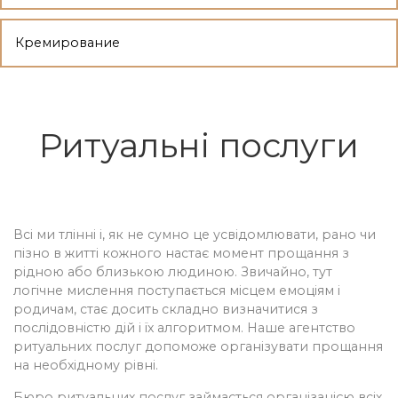
Кремирование
Ритуальні послуги
Всі ми тлінні і, як не сумно це усвідомлювати, рано чи
пізно в житті кожного настає момент прощання з
рідною або близькою людиною. Звичайно, тут
логічне мислення поступається місцем емоціям і
родичам, стає досить складно визначитися з
послідовністю дій і їх алгоритмом. Наше агентство
ритуальних послуг допоможе організувати прощання
на необхідному рівні.
Бюро ритуальних послуг займається організацією всіх