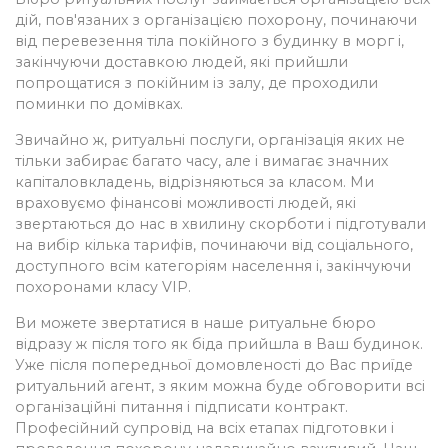
дій, пов'язаних з організацією похорону, починаючи
від перевезення тіла покійного з будинку в морг і,
закінчуючи доставкою людей, які прийшли
попрощатися з покійним із залу, де проходили
поминки по домівках.
Звичайно ж, ритуальні послуги, організація яких не
тільки забирає багато часу, але і вимагає значних
капіталовкладень, відрізняються за класом. Ми
враховуємо фінансові можливості людей, які
звертаються до нас в хвилину скорботи і підготували
на вибір кілька тарифів, починаючи від соціального,
доступного всім категоріям населення і, закінчуючи
похоронами класу VIP.
Ви можете звертатися в наше ритуальне бюро
відразу ж після того як біда прийшла в Ваш будинок.
Уже після попередньої домовленості до Вас приїде
ритуальний агент, з яким можна буде обговорити всі
організаційні питання і підписати контракт.
Професійний супровід на всіх етапах підготовки і