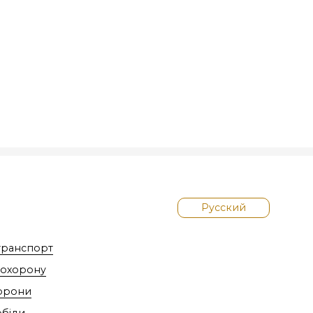
Русский
транспорт
похорону
хорони
обіди