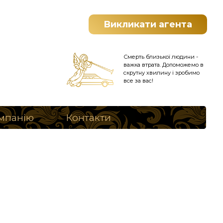
Викликати агента
Смерть близької людини -
важка втрата. Допоможемо в
скрутну хвилину і зробимо
все за вас!
мпанію
Контакти